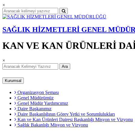
×
SAĞLIK HİZMETLERİ GENEL MÜDÜ
KAN VE KAN ÜRÜNLERİ DA
×
Ara
Kurumsal
Organizasyon Şeması
Genel Müdürümüz
Genel Müdür Yardımcımız
Daire Başkanımız
Daire Başkanlığının Görev Yetki ve Sorumlulukları
Kan ve Kan Ürünleri Dairesi Başkanlığı Misyon ve Vizyonu
Sağlık Bakanlığı Misyon ve Vizyonu