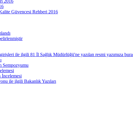
ri 2016
16
 Kalite Güvencesi Rehberi 2016
mlandı
lirlenmiştir
şleri ile ilgili 81 İl Sağlık Müdürlüğü'ne yazılan resmi yazımıza burad
ı
itim Sempozyumu
elemesi
 İncelemesi
u ile ilgili Bakanlık Yazıları