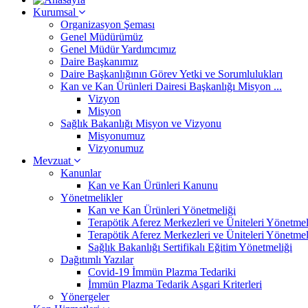
Kurumsal
Organizasyon Şeması
Genel Müdürümüz
Genel Müdür Yardımcımız
Daire Başkanımız
Daire Başkanlığının Görev Yetki ve Sorumlulukları
Kan ve Kan Ürünleri Dairesi Başkanlığı Misyon ...
Vizyon
Misyon
Sağlık Bakanlığı Misyon ve Vizyonu
Misyonumuz
Vizyonumuz
Mevzuat
Kanunlar
Kan ve Kan Ürünleri Kanunu
Yönetmelikler
Kan ve Kan Ürünleri Yönetmeliği
Terapötik Aferez Merkezleri ve Üniteleri Yönetmeli
Terapötik Aferez Merkezleri ve Üniteleri Yönetmeli
Sağlık Bakanlığı Sertifikalı Eğitim Yönetmeliği
Dağıtımlı Yazılar
Covid-19 İmmün Plazma Tedariki
İmmün Plazma Tedarik Asgari Kriterleri
Yönergeler