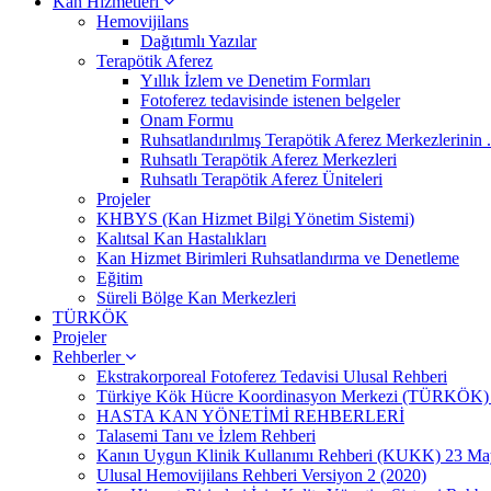
Kan Hizmetleri
Hemovijilans
Dağıtımlı Yazılar
Terapötik Aferez
Yıllık İzlem ve Denetim Formları
Fotoferez tedavisinde istenen belgeler
Onam Formu
Ruhsatlandırılmış Terapötik Aferez Merkezlerinin .
Ruhsatlı Terapötik Aferez Merkezleri
Ruhsatlı Terapötik Aferez Üniteleri
Projeler
KHBYS (Kan Hizmet Bilgi Yönetim Sistemi)
Kalıtsal Kan Hastalıkları
Kan Hizmet Birimleri Ruhsatlandırma ve Denetleme
Eğitim
Süreli Bölge Kan Merkezleri
TÜRKÖK
Projeler
Rehberler
Ekstrakorporeal Fotoferez Tedavisi Ulusal Rehberi
Türkiye Kök Hücre Koordinasyon Merkezi (TÜRKÖK)
HASTA KAN YÖNETİMİ REHBERLERİ
Talasemi Tanı ve İzlem Rehberi
Kanın Uygun Klinik Kullanımı Rehberi (KUKK) 23 Ma
Ulusal Hemovijilans Rehberi Versiyon 2 (2020)