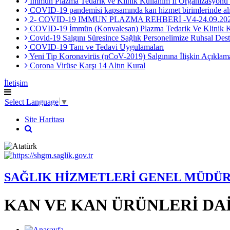
İmmün Plazma Tedarik ve Klinik Kullanım İl Organizasyonu ile
COVID-19 pandemisi kapsamında kan hizmet birimlerinde alınacak
2- COVID-19 IMMUN PLAZMA REHBERİ -V4-24.09.2
COVID-19 İmmün (Konvalesan) Plazma Tedarik Ve Klinik Ku
Covid-19 Salgını Süresince Sağlık Personelimize Ruhsal De
COVID-19 Tanı ve Tedavi Uygulamaları
Yeni Tip Koronavirüs (nCoV-2019) Salgınına İlişkin Açıklam
Corona Virüse Karşı 14 Altın Kural
İletişim
Select Language
▼
Site Haritası
SAĞLIK HİZMETLERİ GENEL MÜDÜ
KAN VE KAN ÜRÜNLERİ DA