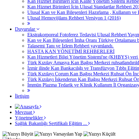
Kan Hizmet Birimleri İçin Kalite Yönetim Sistemi Rehbe
Kan Hizmet Birimleri İçin Ulusal Standartlar Rehberi 20
Ulusal Kan ve Kan Bileşenleri Hazırlama , Kullanım ve
Ulusal Hemovijilans Rehberi Versiyon 1 (2016)
Duyurular
Ekstrakorporeal Fotoferez Tedavisi Ulusal Rehberi Yayı
Kan ve Kan Bileşenleri İmha Oranı Türkiye Ortalaması be
Talasemi Tanı ve İzlem Rehberi yayımlandı.
HASTA KAN YÖNETİMİ REHBERLERİ
Kan Hizmetleri Bilgi Yönetim Sistemi'ne (KHBYS) veri giri
Türk Kızılay Amasya Kan Bağışı Merkezi ruhsatlandırıld
İzmir ilinde Kan Bankacılığı ve Transfüzyon Tıbbı Eğ
Türk Kızılayı Çorum Kan Bağışı Merkezi Ruhsat Ön İnc
Türk Kızılayı İskenderun Kan Bağışı Merkezi Ruhsat Ön
İmmün Plazma Tedarik ve Klinik Kullanım İl Organizasyon
İletişim
Mevzuat
Yönetmelikler
Sağlık Bakanlığı Sertifikalı Eğitim ...