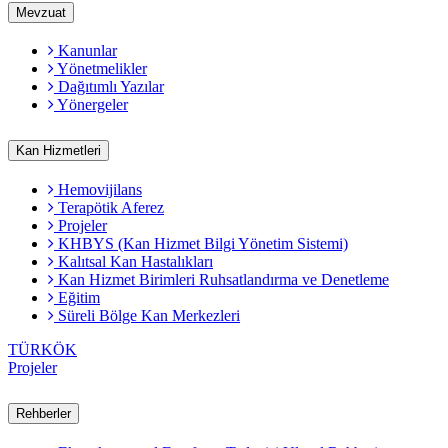
Mevzuat
Kanunlar
Yönetmelikler
Dağıtımlı Yazılar
Yönergeler
Kan Hizmetleri
Hemovijilans
Terapötik Aferez
Projeler
KHBYS (Kan Hizmet Bilgi Yönetim Sistemi)
Kalıtsal Kan Hastalıkları
Kan Hizmet Birimleri Ruhsatlandırma ve Denetleme
Eğitim
Süreli Bölge Kan Merkezleri
TÜRKÖK
Projeler
Rehberler