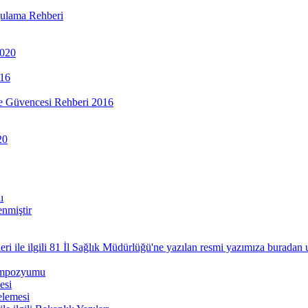
ulama Rehberi
2020
016
te Güvencesi Rehberi 2016
20
ı
enmiştir
 ile ilgili 81 İl Sağlık Müdürlüğü'ne yazılan resmi yazımıza buradan ul
Sempozyumu
esi
elemesi