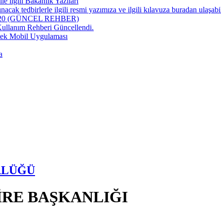
 ilgili Bakanlık Yazıları
 tedbirlerle ilgili resmi yazımıza ve ilgili kılavuza buradan ulaşabil
020 (GÜNCEL REHBER)
llanım Rehberi Güncellendi.
stek Mobil Uygulaması
a
RLÜĞÜ
İRE BAŞKANLIĞI