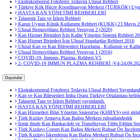
Ekstrakorporeal Fotoferez Tedavisi Ulusal Rehberi
Türkiye Kök Hücre Koordinasyon Merkezi (TÜRKÖK) Uyg
HASTA KAN YÖNETİMİ REHBERLERİ
Talasemi Tanı ve İzlem Rehberi
Kanın Uygun Klinik Kullanımı Rehberi (KUKK) 23 Mayıs 
Ulusal Hemovijilans Rehberi Versiyon 2 (2020)
Kan Hizmet Birimleri İçin Kalite Yönetim Sistemi Rehberi 2
Kan Hizmet Birimleri İçin Ulusal Standartlar Rehberi 2016
Ulusal Kan ve Kan Bileşenleri Hazırlama , Kullanım ve Kali
Ulusal Hemovijilans Rehberi Versiyon 1 (2016)
COVID-19- İmmun- Plazma- Rehberi-V5
2- COVID-19 IMMUN PLAZMA REHBERİ -V4-24.09.20
Duyurular
Ekstrakorporeal Fotoferez Tedavisi Ulusal Rehberi Yayımland
Kan ve Kan Bileşenleri İmha Oranı Türkiye Ortalaması belirl
Talasemi Tanı ve İzlem Rehberi yayımlandı.
HASTA KAN YÖNETİMİ REHBERLERİ
Kan Hizmetleri Bilgi Yönetim Sistemi'ne (KHBYS) veri girişleri
Türk Kızılay Amasya Kan Bağışı Merkezi ruhsatlandırıldı
İzmir ilinde Kan Bankacılığı ve Transfüzyon Tıbbı Eğitim 
Türk Kızılayı Çorum Kan Bağışı Merkezi Ruhsat Ön İncelem
Türk Kızılayı İskenderun Kan Bağışı Merkezi Ruhsat Ön İnc