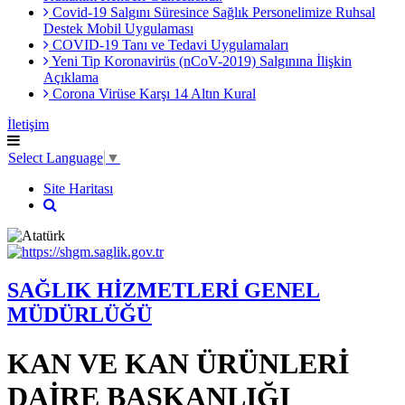
Covid-19 Salgını Süresince Sağlık Personelimize Ruhsal
Destek Mobil Uygulaması
COVID-19 Tanı ve Tedavi Uygulamaları
Yeni Tip Koronavirüs (nCoV-2019) Salgınına İlişkin
Açıklama
Corona Virüse Karşı 14 Altın Kural
İletişim
Select Language
▼
Site Haritası
SAĞLIK HİZMETLERİ GENEL
MÜDÜRLÜĞÜ
KAN VE KAN ÜRÜNLERİ
DAİRE BAŞKANLIĞI