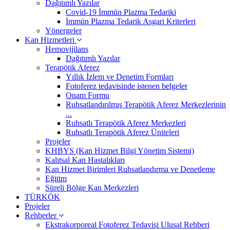
Dağıtımlı Yazılar
Covid-19 İmmün Plazma Tedariki
İmmün Plazma Tedarik Asgari Kriterleri
Yönergeler
Kan Hizmetleri
Hemovijilans
Dağıtımlı Yazılar
Terapötik Aferez
Yıllık İzlem ve Denetim Formları
Fotoferez tedavisinde istenen belgeler
Onam Formu
Ruhsatlandırılmış Terapötik Aferez Merkezlerinin
...
Ruhsatlı Terapötik Aferez Merkezleri
Ruhsatlı Terapötik Aferez Üniteleri
Projeler
KHBYS (Kan Hizmet Bilgi Yönetim Sistemi)
Kalıtsal Kan Hastalıkları
Kan Hizmet Birimleri Ruhsatlandırma ve Denetleme
Eğitim
Süreli Bölge Kan Merkezleri
TÜRKÖK
Projeler
Rehberler
Ekstrakorporeal Fotoferez Tedavisi Ulusal Rehberi