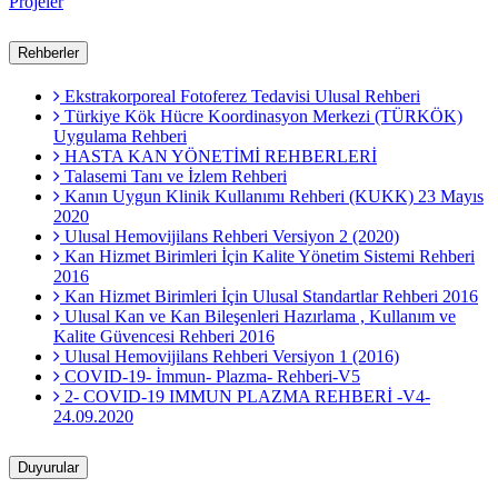
Projeler
Rehberler
Ekstrakorporeal Fotoferez Tedavisi Ulusal Rehberi
Türkiye Kök Hücre Koordinasyon Merkezi (TÜRKÖK)
Uygulama Rehberi
HASTA KAN YÖNETİMİ REHBERLERİ
Talasemi Tanı ve İzlem Rehberi
Kanın Uygun Klinik Kullanımı Rehberi (KUKK) 23 Mayıs
2020
Ulusal Hemovijilans Rehberi Versiyon 2 (2020)
Kan Hizmet Birimleri İçin Kalite Yönetim Sistemi Rehberi
2016
Kan Hizmet Birimleri İçin Ulusal Standartlar Rehberi 2016
Ulusal Kan ve Kan Bileşenleri Hazırlama , Kullanım ve
Kalite Güvencesi Rehberi 2016
Ulusal Hemovijilans Rehberi Versiyon 1 (2016)
COVID-19- İmmun- Plazma- Rehberi-V5
2- COVID-19 IMMUN PLAZMA REHBERİ -V4-
24.09.2020
Duyurular