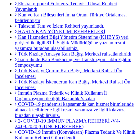
Ekstrakorporeal Fotoferez Tedavisi Ulusal Rehberi
Yayımlandı
Kan ve Kan Bileşenleri İmha Oranı Türkiye Ortalaması
belirlenmiştir
Talasemi Tanı ve İzlem Rehberi yayımlandı.
HASTA KAN YÖNETİMİ REHBERLERİ
Kan Hizmetleri Bilgi Yönetim Sistemi'ne (KHBYS) veri
girişleri ile ilgili 81 İl Sağlık Müdürlüğü'ne yazılan resmi
yazımıza buradan ulaşabilirsiniz.
Türk Kızılay Amasya Kan Bağışı Merkezi ruhsatlandırıldı
İzmir ilinde Kan Bankacılığı ve Transfüzyon Tıbbı Eğitim
Sempozyumu
Türk Kızılayı Çorum Kan Bağışı Merkezi Ruhsat Ön
İncelemesi
Türk Kızılayı İskenderun Kan Bağışı Merkezi Ruhsat Ön
İncelemesi
İmmün Plazma Tedarik ve Klinik Kullanım İl
Organizasyonu ile ilgili Bakanlık Yazıları
COVID-19 pandemisi kapsamında kan hizmet birimlerinde
alınacak tedbirlerle ilgili resmi yazımıza ve ilgili kılavuza
buradan ulaşabilirsiniz.
2- COVID-19 IMMUN PLAZMA REHBERİ -V4-
24.09.2020 (GÜNCEL REHBER)
COVID-19 İmmün (Konvalesan) Plazma Tedarik Ve Klinik
Kullanım Rehberi Güncellendi.