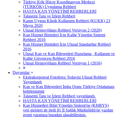
Türkiye Kök Hücre Koordinasyon Merkezi
(TÜRKÖK) Uygulama Rehberi
HASTA KAN YÖNETİMİ REHBERLERİ
Talasemi Tanı ve İzlem Rehberi
Kanın Uygun Klinik Kullanımı Rehberi (KUKK) 23
Mayıs 2020
Ulusal Hemovijilans Rehberi Versiyon 2 (2020)
Kan Hizmet Birimleri İçin Kalite Yönetim Sistemi
Rehberi 2016
Kan Hizmet Birimleri İçin Ulusal Standartlar Rehberi
2016
Ulusal Kan ve Kan Bileşenleri Hazırlama , Kullanım ve
Kalite Güvencesi Rehberi 2016
Ulusal Hemovijilans Rehberi Versiyon 1 (2016)
Duyurular
Ekstrakorporeal Fotoferez Tedavisi Ulusal Rehberi
Yayımlandı
Kan ve Kan Bileşenleri İmha Oranı Türkiye Ortalaması
belirlenmiştir
Talasemi Tanı ve İzlem Rehberi yayımlandı.
HASTA KAN YÖNETİMİ REHBERLERİ
Kan Hizmetleri Bilgi Yönetim Sistemi'ne (KHBYS)
veri girişleri ile ilgili 81 İl Sağlık Müdürlüğü'ne yazılan
resmi yazımıza buradan ulaşabilirsiniz.