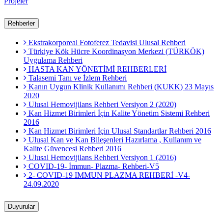
Projeler
Rehberler
Ekstrakorporeal Fotoferez Tedavisi Ulusal Rehberi
Türkiye Kök Hücre Koordinasyon Merkezi (TÜRKÖK)
Uygulama Rehberi
HASTA KAN YÖNETİMİ REHBERLERİ
Talasemi Tanı ve İzlem Rehberi
Kanın Uygun Klinik Kullanımı Rehberi (KUKK) 23 Mayıs
2020
Ulusal Hemovijilans Rehberi Versiyon 2 (2020)
Kan Hizmet Birimleri İçin Kalite Yönetim Sistemi Rehberi
2016
Kan Hizmet Birimleri İçin Ulusal Standartlar Rehberi 2016
Ulusal Kan ve Kan Bileşenleri Hazırlama , Kullanım ve
Kalite Güvencesi Rehberi 2016
Ulusal Hemovijilans Rehberi Versiyon 1 (2016)
COVID-19- İmmun- Plazma- Rehberi-V5
2- COVID-19 IMMUN PLAZMA REHBERİ -V4-
24.09.2020
Duyurular