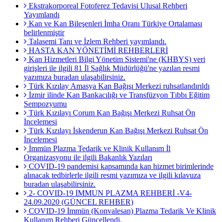
Ekstrakorporeal Fotoferez Tedavisi Ulusal Rehberi
Yayımlandı
Kan ve Kan Bileşenleri İmha Oranı Türkiye Ortalaması
belirlenmiştir
Talasemi Tanı ve İzlem Rehberi yayımlandı.
HASTA KAN YÖNETİMİ REHBERLERİ
Kan Hizmetleri Bilgi Yönetim Sistemi'ne (KHBYS) veri
girişleri ile ilgili 81 İl Sağlık Müdürlüğü'ne yazılan resmi
yazımıza buradan ulaşabilirsiniz.
Türk Kızılay Amasya Kan Bağışı Merkezi ruhsatlandırıldı
İzmir ilinde Kan Bankacılığı ve Transfüzyon Tıbbı Eğitim
Sempozyumu
Türk Kızılayı Çorum Kan Bağışı Merkezi Ruhsat Ön
İncelemesi
Türk Kızılayı İskenderun Kan Bağışı Merkezi Ruhsat Ön
İncelemesi
İmmün Plazma Tedarik ve Klinik Kullanım İl
Organizasyonu ile ilgili Bakanlık Yazıları
COVID-19 pandemisi kapsamında kan hizmet birimlerinde
alınacak tedbirlerle ilgili resmi yazımıza ve ilgili kılavuza
buradan ulaşabilirsiniz.
2- COVID-19 IMMUN PLAZMA REHBERİ -V4-
24.09.2020 (GÜNCEL REHBER)
COVID-19 İmmün (Konvalesan) Plazma Tedarik Ve Klinik
Kullanım Rehberi Güncellendi.