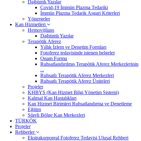
Dağıtımlı Yazılar
Covid-19 İmmün Plazma Tedariki
İmmün Plazma Tedarik Asgari Kriterleri
Yönergeler
Kan Hizmetleri
Hemovijilans
Dağıtımlı Yazılar
Terapötik Aferez
Yıllık İzlem ve Denetim Formları
Fotoferez tedavisinde istenen belgeler
Onam Formu
Ruhsatlandırılmış Terapötik Aferez Merkezlerinin
...
Ruhsatlı Terapötik Aferez Merkezleri
Ruhsatlı Terapötik Aferez Üniteleri
Projeler
KHBYS (Kan Hizmet Bilgi Yönetim Sistemi)
Kalıtsal Kan Hastalıkları
Kan Hizmet Birimleri Ruhsatlandırma ve Denetleme
Eğitim
Süreli Bölge Kan Merkezleri
TÜRKÖK
Projeler
Rehberler
Ekstrakorporeal Fotoferez Tedavisi Ulusal Rehberi