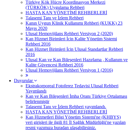
Türkiye Kök Hücre Koordinasyon Merkezi
(TÜRKÖK) Uygulama Rehberi
HASTA KAN YÖNETİMİ REHBERLERİ
Talasemi Tanı ve İzlem Rehberi
Kanın Uygun Klinik Kullanımı Rehberi (KUKK) 23
Mayıs 2020
Ulusal Hemovijilans Rehberi Versiyon 2 (2020)
Kan Hizmet Birimleri İçin Kalite Yönetim Sistemi
Rehberi 2016
Kan Hizmet Birimleri İçin Ulusal Standartlar Rehberi
2016
Ulusal Kan ve Kan Bileşenleri Hazırlama , Kullanım ve
Kalite Güvencesi Rehberi 2016
Ulusal Hemovijilans Rehberi Versiyon 1 (2016)
Duyurular
Ekstrakorporeal Fotoferez Tedavisi Ulusal Rehberi
Yayımlandı
Kan ve Kan Bileşenleri İmha Oranı Türkiye Ortalaması
belirlenmiştir
Talasemi Tanı ve İzlem Rehberi yayımlandı.
HASTA KAN YÖNETİMİ REHBERLERİ
Kan Hizmetleri Bilgi Yönetim Sistemi'ne (KHBYS)
veri girişleri ile ilgili 81 İl Sağlık Müdürlüğü'ne yazılan
resmi yazımıza buradan ulaşabilirsiniz.