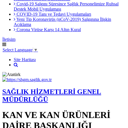
Covid-19 Salgını Süresince Sağlık Personelimize Ruhsal
Destek Mobil Uygulaması
COVID-19 Tanı ve Tedavi Uygulamaları
Yeni Tip Koronavirüs (nCoV-2019) Salgınına İlişkin
Açıklama
Corona Virüse Karşı 14 Altın Kural
İletişim
Select Language
▼
Site Haritası
SAĞLIK HİZMETLERİ GENEL
MÜDÜRLÜĞÜ
KAN VE KAN ÜRÜNLERİ
DAİRE BAŞKANLIĞI